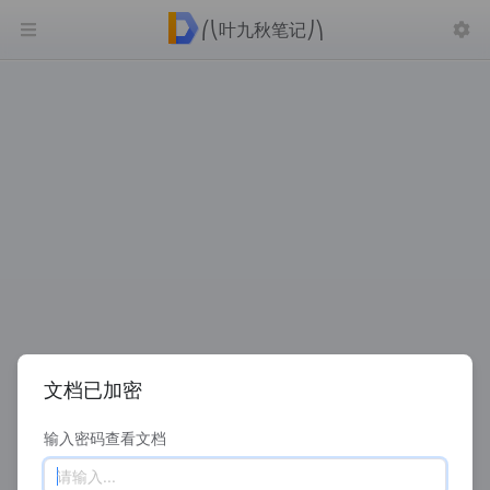
⎛⎝叶九秋笔记⎠⎞
——
文档已加密
输入密码查看文档
请输入...